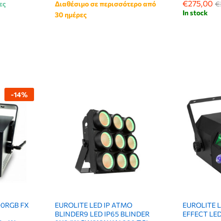
€
€
275,00
275,00
ες
Διαθέσιμο σε περισσότερο από
€
€
In stock
30 ημέρες
-
14
%
0RGB FX
EUROLITE LED IP ATMO
EUROLITE L
BLINDER9 LED IP65 BLINDER
EFFECT LE