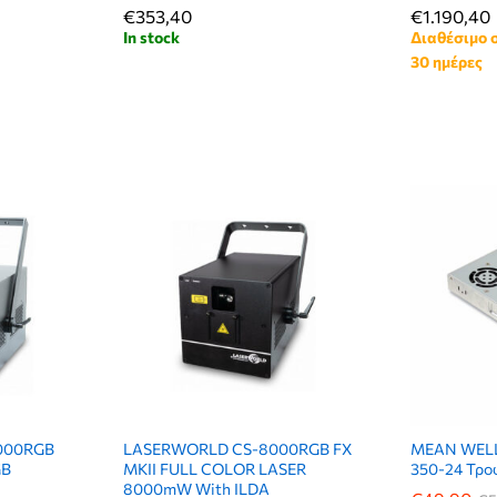
€
€
353,40
353,40
€
€
1.190,40
1.190,40
In stock
Διαθέσιμο 
30 ημέρες
000RGB
LASERWORLD CS-8000RGB FX
MEAN WELL 
GB
MKII FULL COLOR LASER
350-24 Τρο
8000mW With ILDA