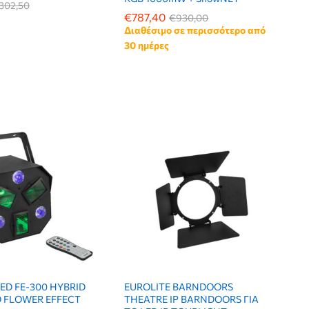
302,50
302,50
€
€
787,40
787,40
€
€
930,00
930,00
Διαθέσιμο σε περισσότερο από
30 ημέρες
ED FE-300 HYBRID
EUROLITE BARNDOORS
D FLOWER EFFECT
THEATRE IP BARNDOORS ΓΙΑ