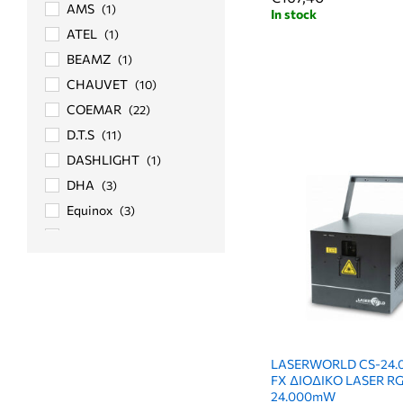
AMS
(1)
In stock
ATEL
(1)
BEAMZ
(1)
CHAUVET
(10)
COEMAR
(22)
D.T.S
(11)
DASHLIGHT
(1)
DHA
(3)
Equinox
(3)
EUROLITE
(375)
EUROTRUSS
(110)
FARO
(1)
FOS
(2)
FREE COLOR
(2)
FUTURELIGHT
(15)
LASERWORLD CS-24.
FX ΔΙΟΔΙΚΟ LASER R
GE LIGHTING
(2)
24.000mW