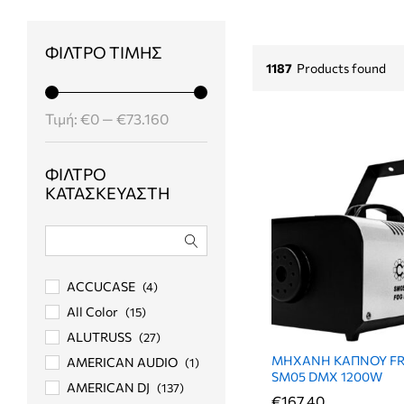
ΦΊΛΤΡΟ ΤΙΜΉΣ
1187
Products found
Ελάχιστη
Μέγιστη
Τιμή:
€0
—
€73.160
τιμή
τιμή
ΦΊΛΤΡΟ
ΚΑΤΑΣΚΕΥΑΣΤΉ
ACCUCASE
(4)
All Color
(15)
ALUTRUSS
(27)
ΜΗΧΑΝΗ ΚΑΠΝΟΥ FR
AMERICAN AUDIO
(1)
SM05 DMX 1200W
AMERICAN DJ
(137)
€
€
167,40
167,40