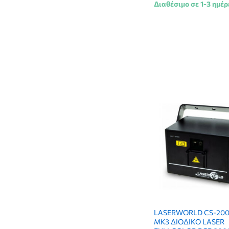
Διαθέσιμο σε 1-3 ημέρ
MEAN WELL
(1)
Nightsun
(3)
OMNITRONIC
(2)
Osram
(50)
Philips
(2)
PLS
(6)
Proel
(16)
Showtec
(8)
SOUNDSATION
(6)
SOUNDSWITCH
(1)
SPACE LIGHTS
(2)
STAR TRIP
(40)
STARAY
(18)
STRAND
(28)
Sylvania
(9)
LASERWORLD CS-200
TEATRO
(2)
MK3 ΔΙΟΔΙΚΟ LASER