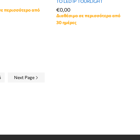
ΤΟ LED IP TOURLIGHT
€
€
0,00
0,00
σε περισσότερο από
Διαθέσιμο σε περισσότερο από
30 ημέρες
5
Next Page