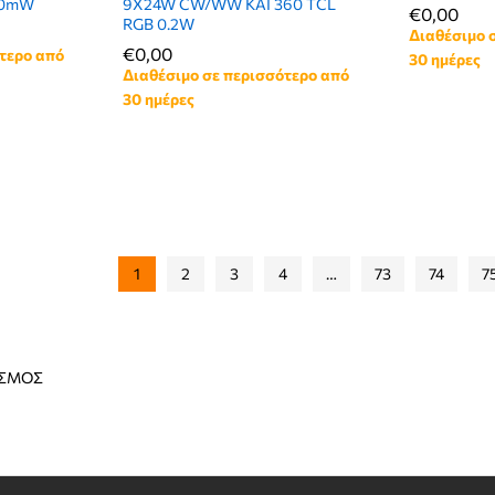
00mW
9X24W CW/WW KAI 360 TCL
€
€
0,00
0,00
RGB 0.2W
Διαθέσιμο 
€
€
0,00
0,00
τερο από
30 ημέρες
Διαθέσιμο σε περισσότερο από
30 ημέρες
1
2
3
4
…
73
74
7
ΙΣΜΟΣ