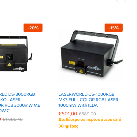
-
20
%
-
15
%
LD DS-3000RGB
LASERWORLD CS-1000RGB
ΙΚΟ LASER
MK3 FULL COLOR RGB LASER
R RGB 3000mW ME
1000mW With ILDA
OW C
€
€
501,00
501,00
€
€
589,00
589,00
0
0
€
€
1.686,40
1.686,40
Διαθέσιμο σε περισσότερο από
30 ημέρες