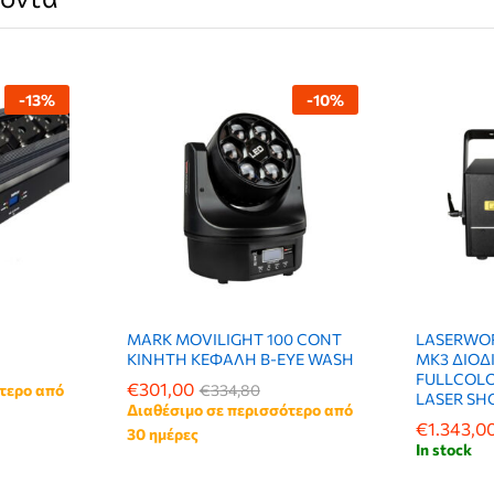
-
13
%
-
10
%
MARK MOVILIGHT 100 CONT
LASERWOR
ΚΙΝΗΤΗ ΚΕΦΑΛΗ B-EYE WASH
MK3 ΔΙΟΔ
FULLCOLO
€
€
301,00
301,00
τερο από
€
€
334,80
334,80
LASER SH
Διαθέσιμο σε περισσότερο από
€
€
1.343,0
1.343,0
30 ημέρες
In stock