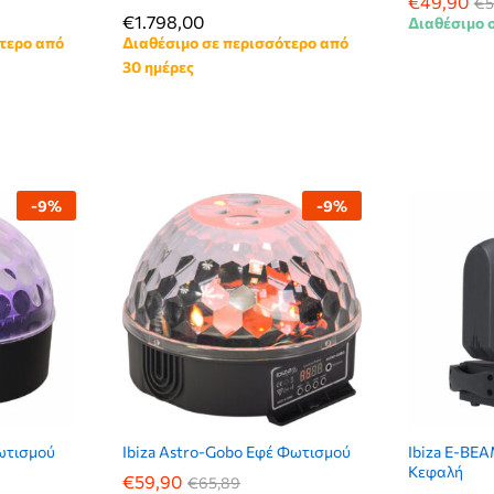
€
€
49,90
49,90
€
€
5
5
€
€
1.798,00
1.798,00
Διαθέσιμο σ
τερο από
Διαθέσιμο σε περισσότερο από
30 ημέρες
-
9
%
-
9
%
ωτισμού
Ibiza Astro-Gobo Εφέ Φωτισμού
Ibiza E-BE
Κεφαλή
€
€
59,90
59,90
€
€
65,89
65,89