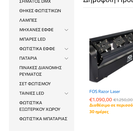
ΣΗΜΑΤΟΣ DMX
ΘΗΚΕΣ ΦΩΤΙΣΤΙΚΩΝ
ΛΑΜΠΕΣ
ΜΗΧΑΝΕΣ ΕΦΦΕ
ΜΠΑΡΕΣ LED
ΦΩΤΙΣΤΙΚΑ ΕΦΦΕ
ΠΑΤΑΡΙΑ
ΠΙΝΑΚΕΣ ΔΙΑΝΟΜΗΣ
ΡΕΥΜΑΤΟΣ
ΣΕΤ ΦΩΤΙΣΜΟΥ
FOS Razor Laser
ΤΑΙΝΙΕΣ LED
€
€
1.090,00
1.090,00
€
€
1.250,00
1.250,00
ΦΩΤΙΣΤΙΚΑ
Διαθέσιμο σε περισσό
ΕΞΩΤΕΡΙΚΟΥ ΧΩΡΟΥ
30 ημέρες
ΦΩΤΙΣΤΙΚΑ ΜΠΑΤΑΡΙΑΣ