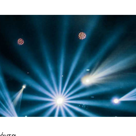
ϊόντα