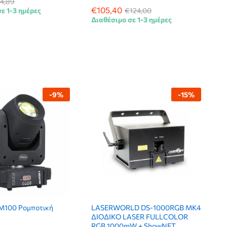
4,89
4,89
€
€
105,40
105,40
ε 1-3 ημέρες
€
€
124,00
124,00
Διαθέσιμο σε 1-3 ημέρες
-
9
%
-
15
%
AM100 Ρομποτική
LASERWORLD DS-1000RGB MK4
ΔΙΟΔΙΚΟ LASER FULLCOLOR
RGB 1000mW + ShowNET