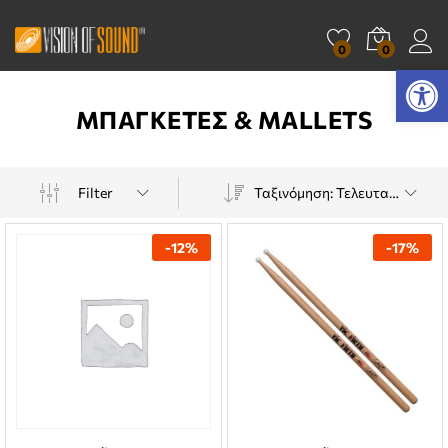
0
0
Ανοίξτε τη γραμμή εργαλείων
ΜΠΑΓΚΕΤΕΣ & MALLETS
Filter
Ταξινόμηση: Τελευταία
-
12
%
-
17
%