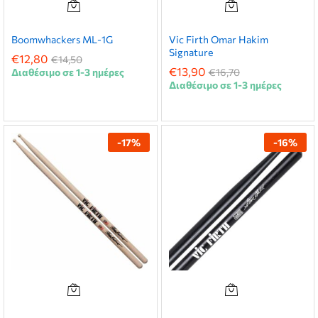
Boomwhackers ML-1G
Vic Firth Omar Hakim
Signature
€
12,80
€
14,50
€
13,90
Διαθέσιμο σε 1-3 ημέρες
€
16,70
Διαθέσιμο σε 1-3 ημέρες
χιστη
ιστη
ή
ή
-
17
%
-
16
%