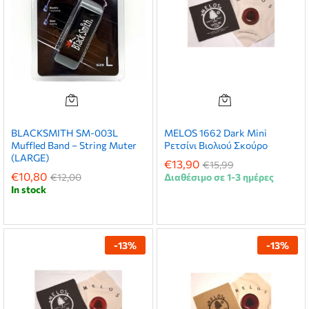
BLACKSMITH SM-003L
MELOS 1662 Dark Mini
Muffled Band – String Muter
Ρετσίνι Βιολιού Σκούρο
(LARGE)
€
13,90
€
15,99
€
10,80
€
12,00
Διαθέσιμο σε 1-3 ημέρες
In stock
-
13
%
-
13
%