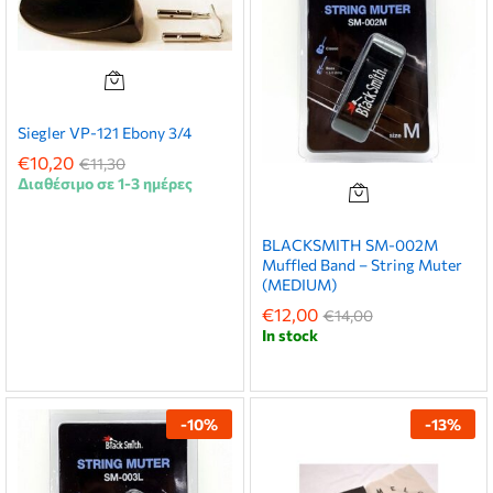
Siegler VP-121 Ebony 3/4
€
10,20
€
11,30
Διαθέσιμο σε 1-3 ημέρες
BLACKSMITH SM-002M
Muffled Band – String Muter
(MEDIUM)
€
12,00
€
14,00
In stock
-
10
%
-
13
%