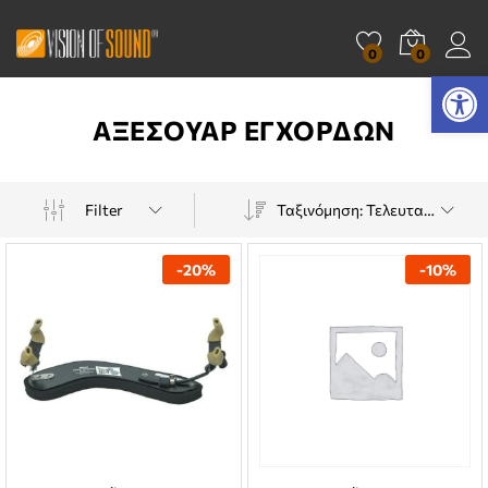
0
0
Ανοίξτε τη γραμμή εργαλείων
ΑΞΕΣΟΥΑΡ ΕΓΧΟΡΔΩΝ
Filter
Ταξινόμηση: Τελευταία
-
20
%
-
10
%