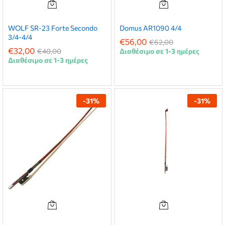
WOLF SR-23 Forte Secondo
Domus AR1090 4/4
3/4-4/4
€
56,00
€
62,00
€
32,00
€
40,00
Διαθέσιμο σε 1-3 ημέρες
χιστη
ιστη
Διαθέσιμο σε 1-3 ημέρες
ή
ή
-
31
%
-
31
%