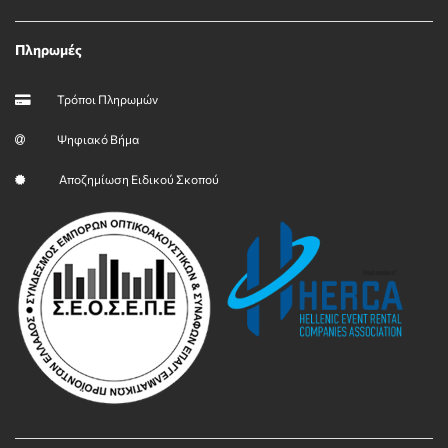
Πληρωμές
Τρόποι Πληρωμών
Ψηφιακό Βήμα
Αποζημίωση Ειδικού Σκοπού