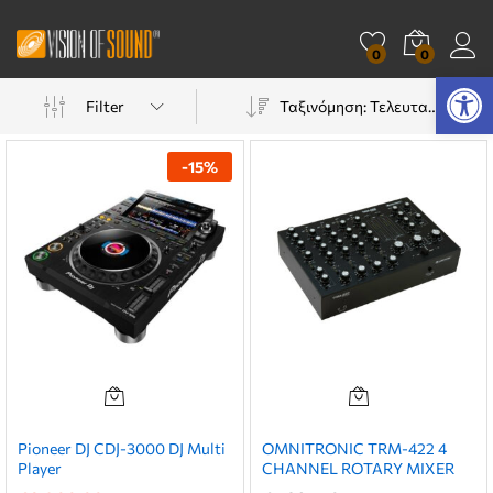
0
0
Ανοίξτε τη γραμμή εργαλείων
Filter
Ταξινόμηση: Τελευταία
-
15
%
Pioneer DJ CDJ-3000 DJ Multi
OMNITRONIC TRM-422 4
Player
CHANNEL ROTARY MIXER