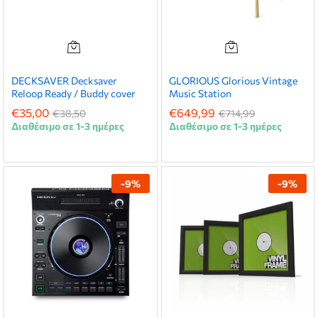
DECKSAVER Decksaver
GLORIOUS Glorious Vintage
Reloop Ready / Buddy cover
Music Station
€
35,00
€
649,99
€
38,50
€
714,99
Διαθέσιμο σε 1-3 ημέρες
Διαθέσιμο σε 1-3 ημέρες
-
9
%
-
9
%