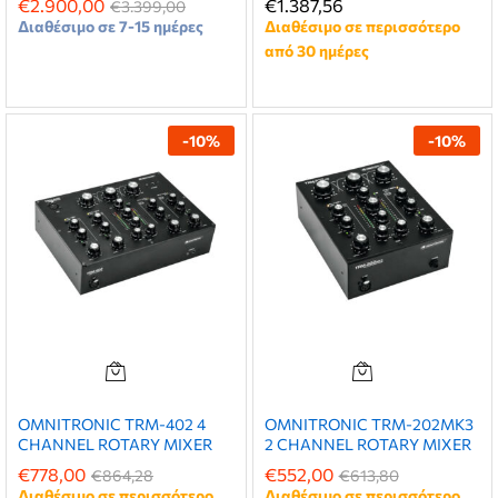
€
2.900,00
€
1.387,56
€
3.399,00
Διαθέσιμο σε 7-15 ημέρες
Διαθέσιμο σε περισσότερο
από 30 ημέρες
-
10
%
-
10
%
χιστη
ιστη
ή
ή
OMNITRONIC TRM-402 4
OMNITRONIC TRM-202MK3
CHANNEL ROTARY MIXER
2 CHANNEL ROTARY MIXER
€
778,00
€
552,00
€
864,28
€
613,80
Διαθέσιμο σε περισσότερο
Διαθέσιμο σε περισσότερο