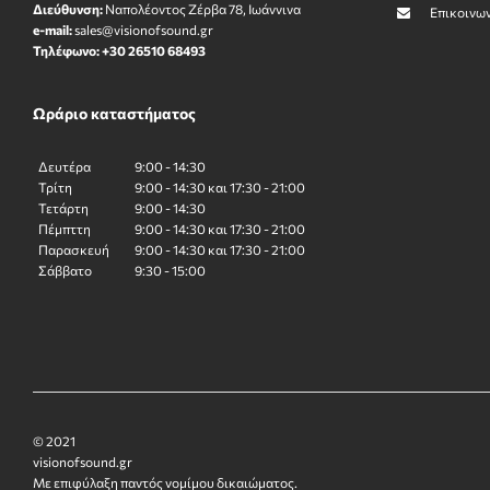
Διεύθυνση:
Ναπολέοντος Zέρβα 78, Ιωάννινα
Επικοινω
e-mail:
sales@visionofsound.gr
Τηλέφωνο:
+30 26510 68493
Ωράριο καταστήματος
Δευτέρα
9:00 - 14:30
Τρίτη
9:00 - 14:30 και 17:30 - 21:00
Τετάρτη
9:00 - 14:30
Πέμπττη
9:00 - 14:30 και 17:30 - 21:00
Παρασκευή
9:00 - 14:30 και 17:30 - 21:00
Σάββατο
9:30 - 15:00
© 2021
visionofsound.gr
Με επιφύλαξη παντός νομίμου δικαιώματος.