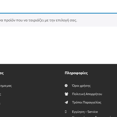
α προϊόν που να ταιριάζει με την επιλογή σας.
ας
Πληροφορίες
τημα μας
Όροι χρήσης
ς
Πολιτική Απορρήτου
Τρόποι Παραγγελίας
α
Εγγύηση – Service