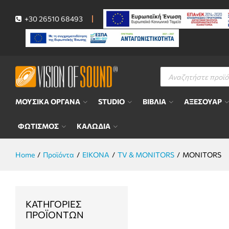
+30 26510 68493
Αναζήτηση
προϊόντων
ΜΟΥΣΙΚΑ ΟΡΓΑΝΑ
STUDIO
ΒΙΒΛΙΑ
ΑΞΕΣΟΥΑΡ
ΦΩΤΙΣΜΟΣ
ΚΑΛΩΔΙΑ
Home
/
Προϊόντα
/
ΕΙΚΟΝΑ
/
TV & MONITORS
/
MONITORS
ΚΑΤΗΓΟΡΊΕΣ
ΠΡΟΪΌΝΤΩΝ