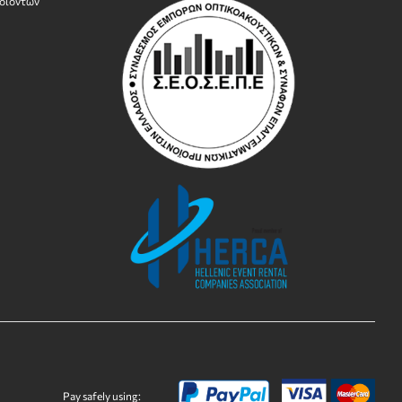
οϊόντων
Pay safely using: