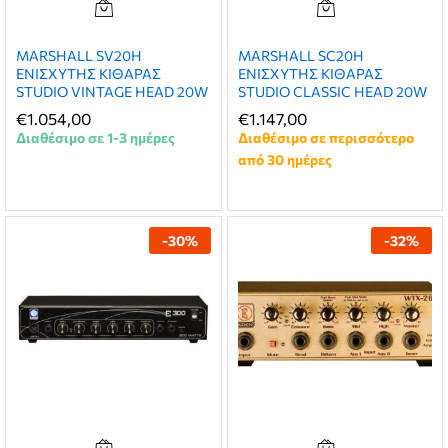
ή
ή
MARSHALL SV20H
MARSHALL SC20H
ENIΣΧΥΤΗΣ ΚΙΘΑΡΑΣ
ENIΣΧΥΤΗΣ ΚΙΘΑΡΑΣ
STUDIO VINTAGE HEAD 20W
STUDIO CLASSIC HEAD 20W
€
1.054,00
€
1.147,00
Διαθέσιμο σε 1-3 ημέρες
Διαθέσιμο σε περισσότερο
από 30 ημέρες
-
30
%
-
32
%