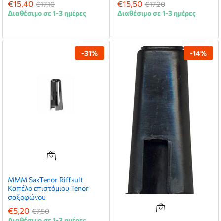
€
15,40
€
15,50
€
17,10
€
17,20
Διαθέσιμο σε 1-3 ημέρες
Διαθέσιμο σε 1-3 ημέρες
-
31
%
-
14
%
MMM SaxTenor Riffault
Καπέλο επιστόμιου Tenor
σαξοφώνου
€
5,20
€
7,50
Διαθέσιμο σε 1-3 ημέρες