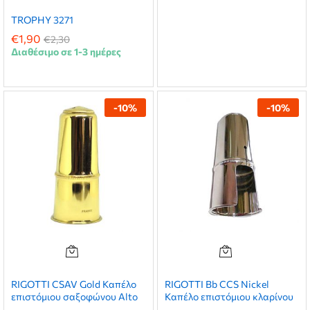
TROPHY 3271
€
1,90
€
2,30
Διαθέσιμο σε 1-3 ημέρες
-
10
%
-
10
%
RIGOTTI CSAV Gold Καπέλο
RIGOTTI Bb CCS Nickel
επιστόμιου σαξοφώνου Alto
Καπέλο επιστόμιου κλαρίνου