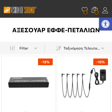
0
0
Ανοίξτε τη γραμμή εργαλείων
ΑΞΕΣΟΥΑΡ ΕΦΦΕ-ΠΕΤΑΛΙΩΝ
Filter
Ταξινόμηση: Τελευταία
-
13
%
-
13
%