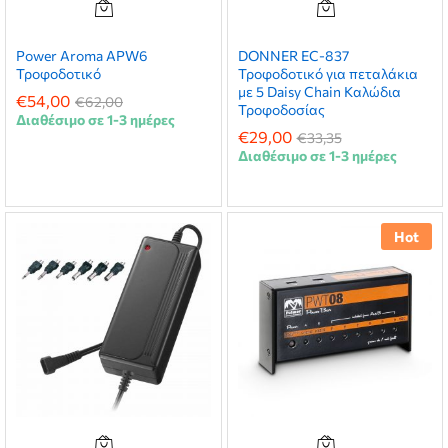
χιστη
ιστη
ή
ή
Power Aroma APW6
DONNER EC-837
Τροφοδοτικό
Τροφοδοτικό για πεταλάκια
με 5 Daisy Chain Καλώδια
€
54,00
€
62,00
Τροφοδοσίας
Διαθέσιμο σε 1-3 ημέρες
€
29,00
€
33,35
Διαθέσιμο σε 1-3 ημέρες
Hot