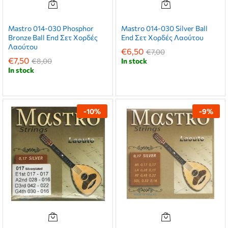
Mastro 014-030 Phosphor
Mastro 014-030 Silver Ball
Bronze Ball End Σετ Χορδές
End Σετ Χορδές Λαούτου
Λαούτου
€
6,50
€
7,00
€
7,50
€
8,00
In stock
In stock
-
10
%
-
9
%