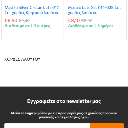
Mastro Silver Cretan Lute 017
Mastro Lute Set 014-028 Σετ
Σετ χορδές Κρητικού λαούτου
χορδές λαούτου
€
8,50
€
8,10
€
9,40
€
8,90
Διαθέσιμο σε 1-3 ημέρες
Διαθέσιμο σε 1-3 ημέρες
ΧΟΡΔΕΣ ΛΑΟΥΤΟΥ
Εγγραφείτε στο newsletter μας
Μείνετε ενημερωμένοι για τις προσφορές μας σε χιλιάδες προϊόντα
μουσικής και τεχνολογίας ήχου.