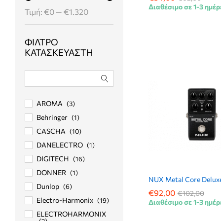
Διαθέσιμο σε 1-3 ημέρ
Ελάχιστη
Μέγιστη
Τιμή:
€0
—
€1.320
τιμή
τιμή
ΦΊΛΤΡΟ
ΚΑΤΑΣΚΕΥΑΣΤΉ
AROMA
(3)
Behringer
(1)
CASCHA
(10)
DANELECTRO
(1)
DIGITECH
(16)
DONNER
(1)
NUX Metal Core Delux
Dunlop
(6)
€
€
92,00
92,00
€
€
102,00
102,00
Electro-Harmonix
(19)
Διαθέσιμο σε 1-3 ημέρ
ELECTROHARMONIX
(2)