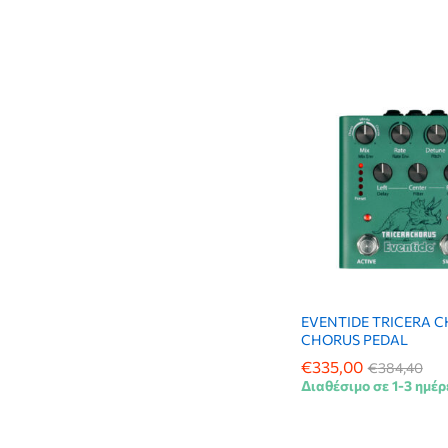
EVENTIDE TRICERA 
CHORUS PEDAL
€
€
335,00
335,00
€
€
384,40
384,40
Διαθέσιμο σε 1-3 ημέρ