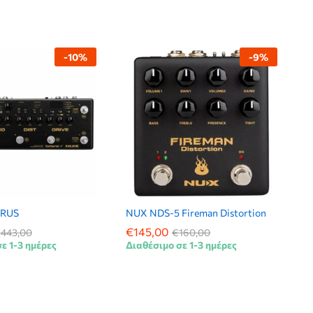
-
10
%
-
9
%
ERUS
NUX NDS-5 Fireman Distortion
€
€
145,00
145,00
€
€
443,00
443,00
€
€
160,00
160,00
ε 1-3 ημέρες
Διαθέσιμο σε 1-3 ημέρες