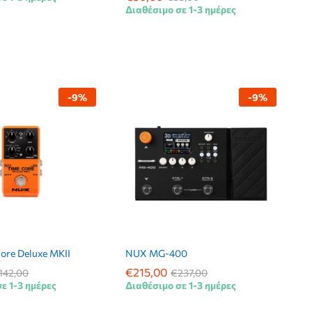
Διαθέσιμο σε 1-3 ημέρες
-
9
%
-
9
%
ore Deluxe MKII
NUX MG-400
€
€
215,00
215,00
142,00
142,00
€
€
237,00
237,00
ε 1-3 ημέρες
Διαθέσιμο σε 1-3 ημέρες