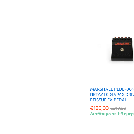
Trace Elliot
(1)
Universal Audio
(3)
VOX
(15)
XVive
(5)
Zoom
(2)
MARSHALL PEDL-001
ΠΕΤΑΛΙ ΚΙΘΑΡΑΣ DR
REISSUE FX PEDAL
€
€
180,00
180,00
€
€
210,80
210,80
Διαθέσιμο σε 1-3 ημέρ