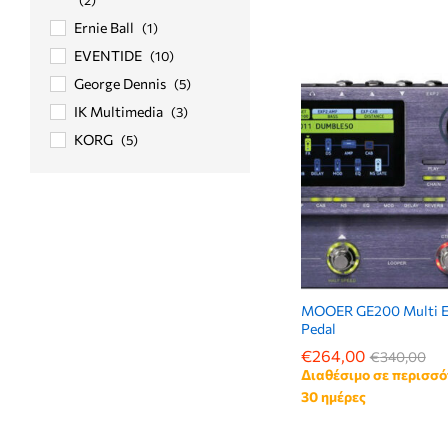
Ernie Ball
(1)
EVENTIDE
(10)
George Dennis
(5)
IK Multimedia
(3)
KORG
(5)
MARSHALL
(9)
Mooer
(2)
MXR
(9)
NUX
(14)
OMNITRONIC
(1)
PALMER
(1)
MOOER GE200 Multi E
Pedal
RADIAL
(1)
€
€
264,00
264,00
€
€
340,00
340,00
ROCKTRON
(11)
Διαθέσιμο σε περισσό
Seymour Duncan
(5)
30 ημέρες
SOUNDSATION
(1)
TC-Electronic
(1)