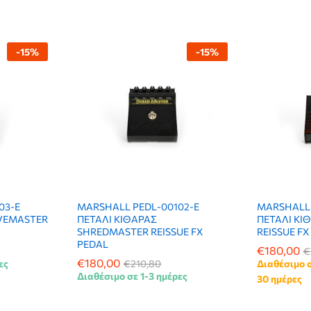
-
15
%
-
15
%
03-E
MARSHALL PEDL-00102-E
MARSHALL 
IVEMASTER
ΠΕΤΑΛΙ ΚΙΘΑΡΑΣ
ΠΕΤΑΛΙ ΚΙ
SHREDMASTER REISSUE FX
REISSUE FX
PEDAL
€
€
180,00
180,00
€
€
€
€
180,00
180,00
ες
€
€
210,80
210,80
Διαθέσιμο 
Διαθέσιμο σε 1-3 ημέρες
30 ημέρες