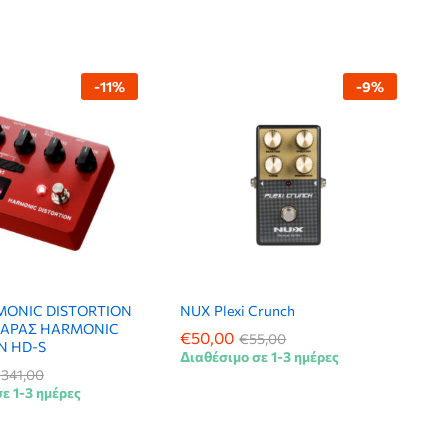
-
11
%
-
9
%
MONIC DISTORTION
NUX Plexi Crunch
ΘΑΡΑΣ HARMONIC
€
€
50,00
50,00
€
€
55,00
55,00
N HD-S
Διαθέσιμο σε 1-3 ημέρες
€
€
341,00
341,00
ε 1-3 ημέρες