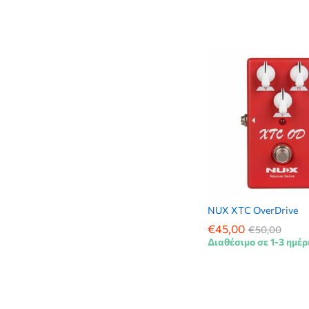
NUX XTC OverDrive
€
€
45,00
45,00
€
€
50,00
50,00
Διαθέσιμο σε 1-3 ημέρ