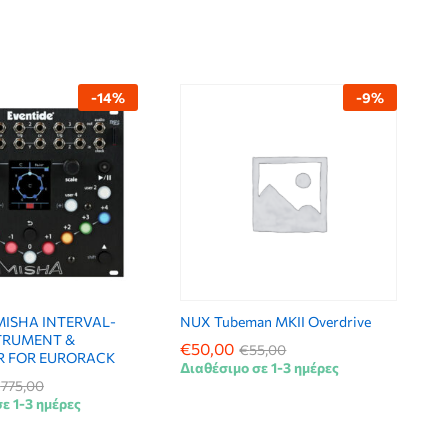
-
14
%
-
9
%
MISHA INTERVAL-
NUX Tubeman MKII Overdrive
TRUMENT &
€
€
50,00
50,00
€
€
55,00
55,00
R FOR EURORACK
Διαθέσιμο σε 1-3 ημέρες
€
€
775,00
775,00
ε 1-3 ημέρες