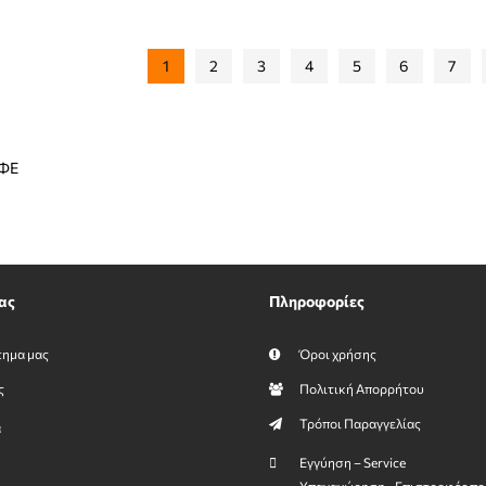
1
2
3
4
5
6
7
ΦΕ
ας
Πληροφορίες
τημα μας
Όροι χρήσης
ς
Πολιτική Απορρήτου
Τρόποι Παραγγελίας
α
Εγγύηση – Service