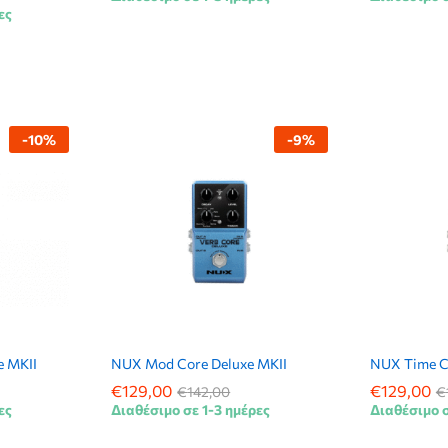
ες
-
10
%
-
9
%
e MKII
NUX Mod Core Deluxe MKII
NUX Time C
€
€
129,00
129,00
€
€
129,00
129,00
€
€
142,00
142,00
€
€
ες
Διαθέσιμο σε 1-3 ημέρες
Διαθέσιμο σ