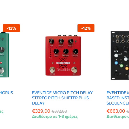
-
13
%
-
12
%
CHORUS
EVENTIDE MICRO PITCH DELAY
EVENTIDE 
STEREO PITCH SHIFTER PLUS
BASED INS
DELAY
SEQUENCE
€
€
329,00
329,00
€
€
663,00
663,00
ες
€
€
372,00
372,00
Διαθέσιμο σε 1-3 ημέρες
Διαθέσιμο σ