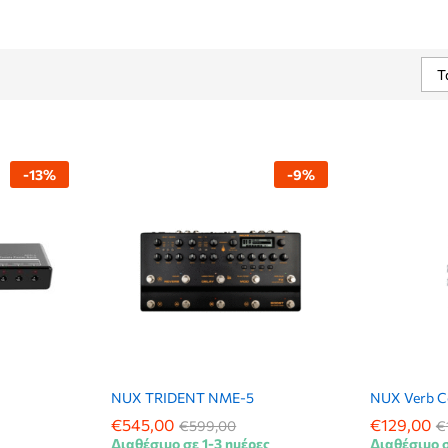
Τ
-
13
%
-
9
%
NUX TRIDENT NME-5
NUX Verb Co
€
€
545,00
545,00
€
€
129,00
129,00
€
€
599,00
599,00
€
€
Διαθέσιμο σε 1-3 ημέρες
Διαθέσιμο σ