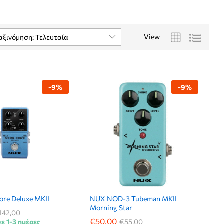
View
αξινόμηση: Τελευταία
-
9
%
-
9
%
re Deluxe MKII
NUX NOD-3 Tubeman MKII
Morning Star
142,00
142,00
€
€
50,00
50,00
ε 1-3 ημέρες
€
€
55,00
55,00