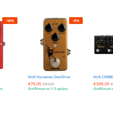
-
10
%
-
9
%
NUX Horseman OverDrive
NUX CERB
€
€
79,00
79,00
€
€
399,00
399,00
€
€
87,00
87,00
ες
Διαθέσιμο σε 1-3 ημέρες
Διαθέσιμο σ