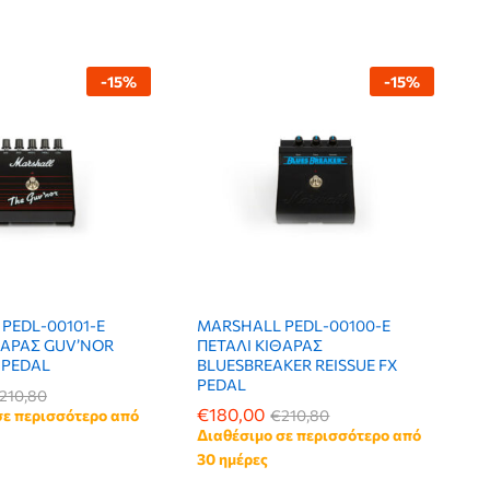
-
15
%
-
15
%
PEDL-00101-E
MARSHALL PEDL-00100-E
ΘΑΡΑΣ GUV’NOR
ΠΕΤΑΛΙ ΚΙΘΑΡΑΣ
 PEDAL
BLUESBREAKER REISSUE FX
PEDAL
210,80
210,80
€
€
180,00
180,00
σε περισσότερο από
€
€
210,80
210,80
Διαθέσιμο σε περισσότερο από
30 ημέρες