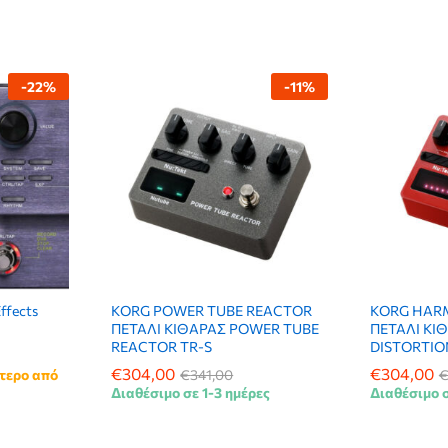
-
22
%
-
11
%
ffects
KORG POWER TUBE REACTOR
KORG HAR
ΠΕΤΑΛΙ ΚΙΘΑΡΑΣ POWER TUBE
ΠΕΤΑΛΙ ΚΙ
REACTOR TR-S
DISTORTIO
€
€
304,00
304,00
€
€
304,00
304,00
τερο από
€
€
341,00
341,00
Διαθέσιμο σε 1-3 ημέρες
Διαθέσιμο σ