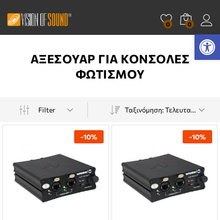
0
0
Ανοίξτε τη γραμμή εργαλείων
ΑΞΕΣΟΥΑΡ ΓΙΑ ΚΟΝΣΟΛΕΣ
ΦΩΤΙΣΜΟΥ
Filter
Ταξινόμηση: Τελευταία
-
10
%
-
10
%
χιστη
ιστη
ή
ή