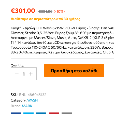
€
301,00
€
334,80
(-10%)
Διαθέσιμο σε περισσότερο από 30 ημέρες
Κινητή κεφαλή LED Wash 6x15W RGBW Εύρος κίνησης: Pan 540°/
Dimmer, Strobe 0,5-25/sec, Ευρος ζούμ 8°-60° με περιστρεφόμ
Λειτουργεί με Master/Slave, Music, Auto, DMX512 (XLR 3+5 pin
11 ή 14 κανάλια. Διαθέτει: LCD screen για διευθυνσιοδότηση και
Τροφοδοσία 110-240AC 50/60Hz, κατανάλωση: 320W. Βάρος: 9.
33x20x40cm. Χρήσεις: Κέντρα διασκέδασης, Συναυλίες, Club, Θέ
Quantity:
MARK
Προσθήκη στο καλάθι
MOVILIGHT
100
CONT
SKU:
BNL-486045132
ΚΙΝΗΤΗ
Category:
WASH
ΚΕΦΑΛΗ
Brand:
MARK
B-