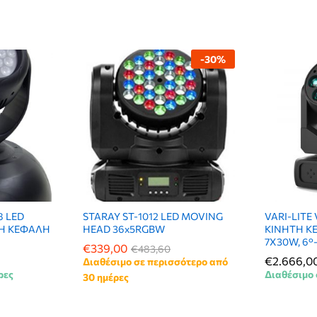
-
30
%
8 LED
STARAY ST-1012 LED MOVING
VARI-LIT
Η ΚΕΦΑΛΗ
HEAD 36x5RGBW
ΚΙΝΗΤΗ Κ
7X30W, 6
€
339,00
€
483,60
€
2.666,0
Διαθέσιμο σε περισσότερο από
ρες
Διαθέσιμο 
30 ημέρες