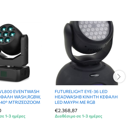
E VL800 EVENTWASH
FUTURELIGHT EYE-36 LED
ΕΦΑΛΗ WASH,RGBW,
HEADWASHB ΚΙΝΗΤΗ ΚΕΦΑΛΗ
°-40° MTRIZEDZOOM
LED ΜΑΥΡΗ ΜΕ RGB
0
€
2.368,87
σε 1-3 ημέρες
Διαθέσιμο σε 1-3 ημέρες
Δ