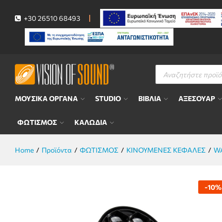
MARK MOVILIGHT 100 CONT ΚΙΝΗ
Περιγραφή
+30 26510 68493
Αναζήτηση
προϊόντων
ΜΟΥΣΙΚΑ ΟΡΓΑΝΑ
STUDIO
ΒΙΒΛΙΑ
ΑΞΕΣΟΥΑΡ
ΦΩΤΙΣΜΟΣ
ΚΑΛΩΔΙΑ
Home
/
Προϊόντα
/
ΦΩΤΙΣΜΟΣ
/
ΚΙΝΟΥΜΕΝΕΣ ΚΕΦΑΛΕΣ
/
W
-
10
%