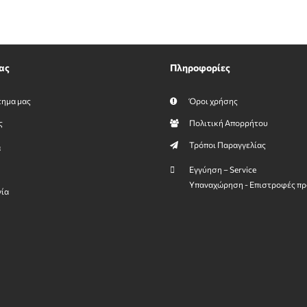
ας
Πληροφορίες
τημα μας
Όροι χρήσης
ς
Πολιτική Απορρήτου
Τρόποι Παραγγελίας
α
Εγγύηση – Service
Υπαναχώρηση - Επιστροφές πρ
νία