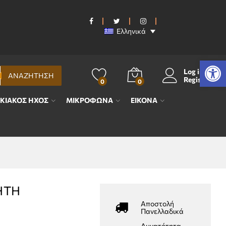
€
301,00
Προσθήκη στο καλάθι
€
334,80
Ελληνικά
Ανοίξτε τη γραμμή εργαλείων
Log in
ΑΝΑΖΗΤΗΣΗ
Register
0
0
ΙΚΙΑΚΟΣ ΗΧΟΣ
ΜΙΚΡΟΦΩΝΑ
ΕΙΚΟΝΑ
ΗΤΗ
Αποστολή
Πανελλαδικά
Δυνατότητα