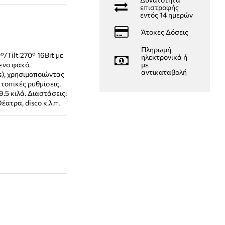
επιστροφής
εντός 14 ημερών
Άτοκες Δόσεις
Πληρωμή
Tilt 270° 16Bit με
ηλεκτρονικά ή
ενο φακό.
με
αντικαταβολή
s), χρησιμοποιώντας
 τοπικές ρυθμίσεις.
5 κιλά. Διαστάσεις:
ατρα, disco κ.λ.π.